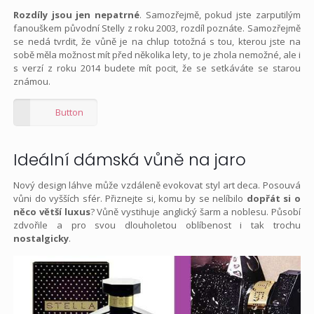
Rozdíly jsou jen nepatrné
. Samozřejmě, pokud jste zarputilým
fanouškem původní Stelly z roku 2003, rozdíl poznáte. Samozřejmě
se nedá tvrdit, že vůně je na chlup totožná s tou, kterou jste na
sobě měla možnost mít před několika lety, to je zhola nemožné, ale i
s verzí z roku 2014 budete mít pocit, že se setkáváte se starou
známou.
Button
Ideální dámská vůně na jaro
Nový design láhve může vzdáleně evokovat styl art deca. Posouvá
vůni do vyšších sfér. Přiznejte si, komu by se nelíbilo
dopřát si o
něco větší luxus
? Vůně vystihuje anglický šarm a noblesu. Působí
zdvořile a pro svou dlouholetou oblíbenost i tak trochu
nostalgicky
.