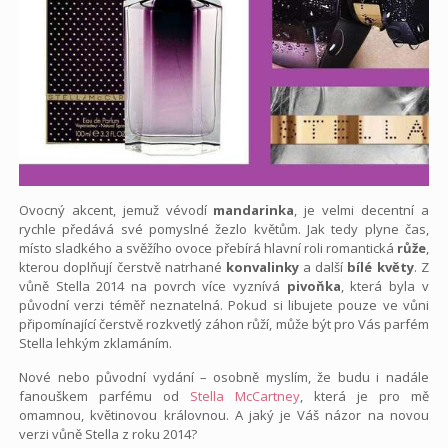
Ovocný akcent, jemuž vévodí
mandarinka
, je velmi decentní a
rychle předává své pomyslné žezlo květům. Jak tedy plyne čas,
místo sladkého a svěžího ovoce přebírá hlavní roli romantická
růže
,
kterou doplňují čerstvě natrhané
konvalinky
a další
bílé květy
. Z
vůně Stella 2014 na povrch více vyznívá
pivoňka
, která byla v
původní verzi téměř neznatelná. Pokud si libujete pouze ve vůni
připomínající čerstvě rozkvetlý záhon růží, může být pro Vás parfém
Stella lehkým zklamáním.
Nové nebo původní vydání – osobně myslím, že budu i nadále
fanouškem parfému od
Stella McCartney
, která je pro mě
omamnou, květinovou královnou. A jaký je Váš názor na novou
verzi vůně Stella z roku 2014?