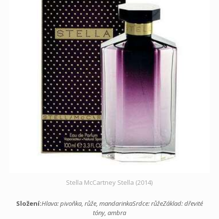
Stella McCartney Stella (2014)
Složení:
Hlava: pivoňka, růže, mandarinka
Srdce: růže
Základ: dřevité
tóny, ambra