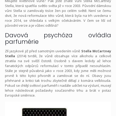
Milujete květinové vůně? Pak jistě znáte vůni Stella McCartney
Stella, která spatřila světlo světa již v roce 2003. Původní dámskou
vůni Stella si zamilovaly tisíce žen po celém světě. Není se čemu
divit, že nová reformulace této vůně, která byla na trh uvedena v
roce 2014, se shledala s velkým očekáváním. V čem se liší od
původní verze a je vůbec odlišná?
Davová psychóza ovládla
parfumérie
Zlí jazykové již před samotným uvedením vůně
Stella McCartney
Stella
(2014) tvrdili, že vůně obsahuje více alkoholu a celkově
ztratila na své svěží čistotě. Osobně s davem leckdy až lehce
fanatických odpůrců reformulací v tomto případě nesouhlasím.
Stále je stejně půvabná jako v roce 2003, kdy jsme měli možnost
prvně k této kytici přivonět a zamilovat se do ní. Obavy jsou
přehnané a kritici tak trochu zbytečně dělají z komára velblouda.
Pokud se chtějí světoví parfuméři i nadále udržet na výsluní, musejí
lehce následovat požadavky současného trhu a brát v potaz
Evropské směrnice.