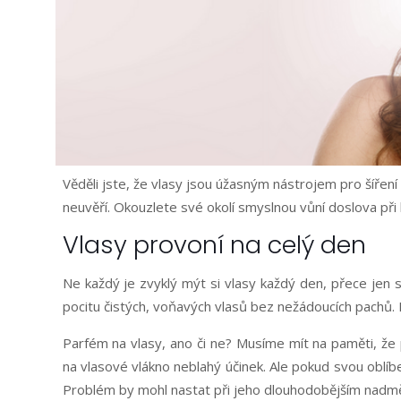
Věděli jste, že vlasy jsou úžasným nástrojem pro šíře
neuvěří. Okouzlete své okolí smyslnou vůní doslova při
Vlasy provoní na celý den
Ne každý je zvyklý mýt si vlasy každý den, přece jen 
pocitu čistých, voňavých vlasů bez nežádoucích pachů.
Parfém na vlasy, ano či ne? Musíme mít na paměti, že
na vlasové vlákno neblahý účinek. Ale pokud svou oblíb
Problém by mohl nastat při jeho dlouhodobějším nadm