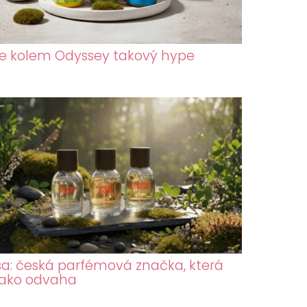
je kolem Odyssey takový hype
sa: česká parfémová značka, která
jako odvaha