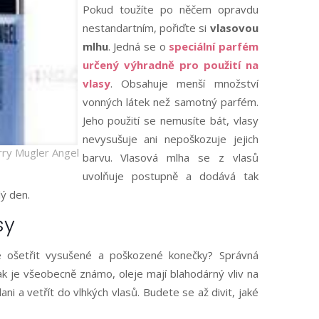
Pokud toužíte po něčem opravdu
nestandartním, pořiďte si
vlasovou
mlhu
. Jedná se o
speciální parfém
určený výhradně pro použití na
vlasy
. Obsahuje menší množství
vonných látek než samotný parfém.
Jeho použití se nemusíte bát, vlasy
nevysušuje ani nepoškozuje jejich
rry Mugler Angel
barvu. Vlasová mlha se z vlasů
uvolňuje postupně a dodává tak
ý den.
sy
e ošetřit vysušené a poškozené konečky? Správná
Jak je všeobecně známo, oleje mají blahodárný vliv na
ani a vetřít do vlhkých vlasů. Budete se až divit, jaké