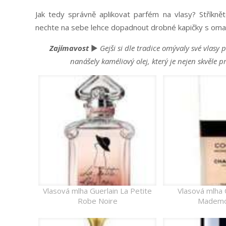
Jak tedy správně aplikovat parfém na vlasy? Stříkn
nechte na sebe lehce dopadnout drobné kapičky s oma
Zajímavost
►
Gejši si dle tradice omývaly své vlasy
nanášely kaméliový olej, který je nejen skvěle 
Vlasová mlha Guerlain La Petite
Vlasová mlha 
Robe Noire
Mademo