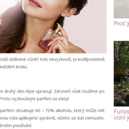
Proč 
ní Vaší oblíbené vůně? Kdo nevyzkouší, pravděpodobně
 každém kroku.
se druhý den lépe upravují. Zároveň však toužíme po
 Proto vyzkoušejte parfém na vlasy!
 parfém obsahuje 60 – 70% alkoholu, který může mít
Furio
voní 
enou vůni aplikujete správně, ničeho se bát nemusíte.
ěrném používání.