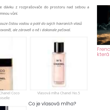
ěte dávku z rozprašovače do prostoru nad sebou a
mnou vůní.
 pouze čistou vodou a poté do svých havraních vlasů
provoněl, ale zároveň o ně i dokonale pečoval.
Frenc
která
Chanel Coco
Vlasová mlha Chanel No.5
iselle
Co je vlasová mlha?