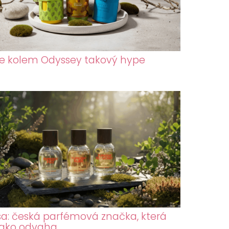
je kolem Odyssey takový hype
sa: česká parfémová značka, která
jako odvaha