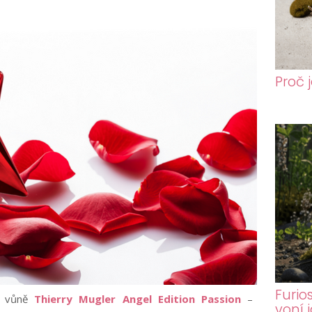
Proč 
Furio
la vůně
Thierry Mugler Angel Edition Passion
–
voní 