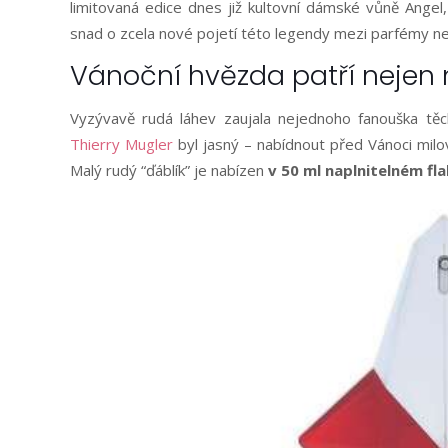
limitovaná edice dnes již kultovní dámské vůně Angel
snad o zcela nové pojetí této legendy mezi parfémy ne
Vánoční hvězda patří nejen 
Vyzývavě rudá láhev zaujala nejednoho fanouška tě
Thierry Mugler
byl jasný – nabídnout před Vánoci mil
Malý rudý “ďáblík” je nabízen
v 50 ml naplnitelném fl