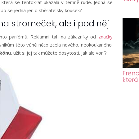
, která se tentokrát ukázala v temně rudé. Jedná se
bo se jedná jen o sběratelský kousek?
na stromeček, ale i pod něj
chto parfémů. Reklamní tah na zákazníky od
značky
ovníkům této vůně něco zcela nového, neokoukaného.
akónu
, užít si jej tak můžete dosytosti. Jak ale voní?
Frenc
která