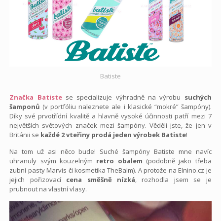
Batiste
Značka Batiste
se specializuje výhradně na výrobu
suchých
šamponů
(v portfóliu naleznete ale i klasické “mokré” šampóny).
Díky své prvotřídní kvalitě a hlavně vysoké účinnosti patří mezi 7
největších světových značek mezi šampóny. Věděli jste, že jen v
Británii se
každé 2 vteřiny prodá jeden výrobek Batiste
!
Na tom už asi něco bude! Suché šampóny Batiste mne navíc
uhranuly svým kouzelným
retro obalem
(podobně jako třeba
zubní pasty Marvis či kosmetika TheBalm). A protože na Elnino.cz je
jejich pořizovací
cena směšně nízká
, rozhodla jsem se je
prubnout na vlastní vlasy.