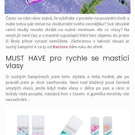
Často se vám ráno stává, že vybíháte z postele na poslední chvíli a
máte sotva pár minut na zkulturnění svého zevnějšku? Své obvyklé
ranní rituály musíte zkrátit na nutné minimum. Ale co vlasy? Na
omytí již není čas a s mastně vypadající kšticí bez objemu do práce
či školy přece vyrazit nemůžete. Záchranou v takové situaci je
suchý šampón! A za ty od
Batiste
dám ruku do ohně.
MUST HAVE pro rychle se mastící
vlasy
O suchých šampónech jsem toho slyšela a četla hodně, ale po
pravdě jsem je dost zavrhovala. Není nad blažený pocit čerstvě
umytých vlasů. Jenže když máte vlasy v délce po pas a ráno si
leckdy ráda pospíte, nastává hon s časem. A gumička mnohdy vše
nezachrání…