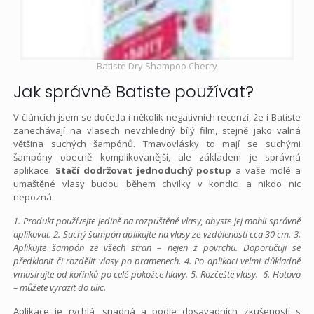
Batiste Dry Shampoo Cherry
Jak správně Batiste používat?
V článcích jsem se dočetla i několik negativních recenzí, že i Batiste
zanechávají na vlasech nevzhledný bílý film, stejně jako valná
většina suchých šampónů. Tmavovlásky to mají se suchými
šampóny obecně komplikovanější, ale základem je správná
aplikace.
Stačí dodržovat jednoduchý postup
a vaše mdlé a
umaštěné vlasy budou během chvilky v kondici a nikdo nic
nepozná.
1. Produkt používejte jedině na rozpuštěné vlasy, abyste jej mohli správně
aplikovat.
2. Suchý šampón aplikujte na vlasy ze vzdálenosti cca 30 cm.
3.
Aplikujte šampón ze všech stran – nejen z povrchu. Doporučuji se
předklonit či rozdělit vlasy po pramenech.
4. Po aplikaci velmi důkladně
vmasírujte od kořínků po celé pokožce hlavy.
5. Rozčešte vlasy.
6. Hotovo
– můžete vyrazit do ulic.
Aplikace je rychlá, snadná a podle dosavadních zkušeností s