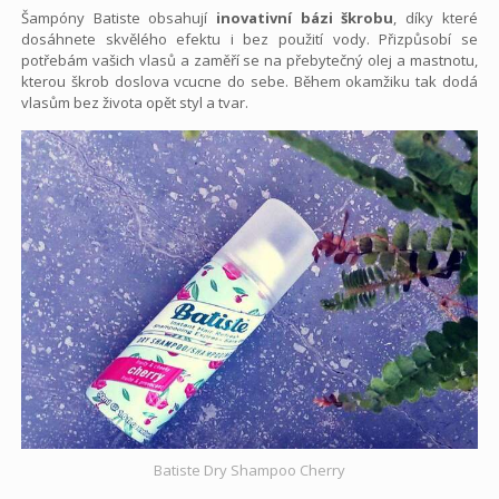
Šampóny Batiste obsahují
inovativní bázi škrobu
, díky které
dosáhnete skvělého efektu i bez použití vody. Přizpůsobí se
potřebám vašich vlasů a zaměří se na přebytečný olej a mastnotu,
kterou škrob doslova vcucne do sebe. Během okamžiku tak dodá
vlasům bez života opět styl a tvar.
Batiste Dry Shampoo Cherry