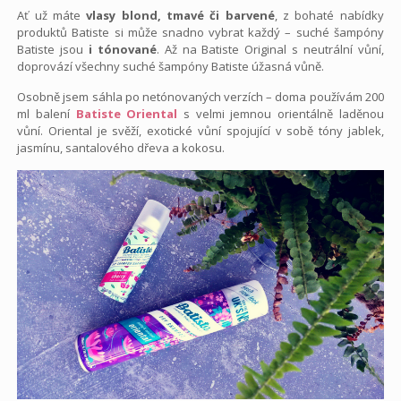
Ať už máte
vlasy blond, tmavé či barvené
, z bohaté nabídky
produktů Batiste si může snadno vybrat každý – suché šampóny
Batiste jsou
i tónované
. Až na Batiste Original s neutrální vůní,
doprovází všechny suché šampóny Batiste úžasná vůně.
Osobně jsem sáhla po netónovaných verzích – doma používám 200
ml balení
Batiste Oriental
s velmi jemnou orientálně laděnou
vůní.
Oriental je svěží, exotické vůní s
pojující v sobě tóny jablek,
jasmínu, santalového dřeva a kokosu.