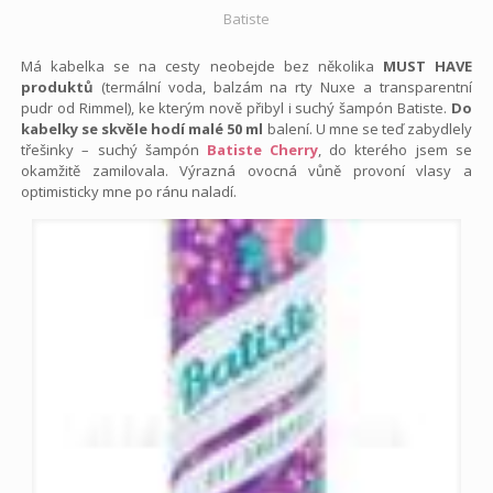
Batiste
Má kabelka se na cesty neobejde bez několika
MUST HAVE
produktů
(termální voda, balzám na rty Nuxe a transparentní
pudr od Rimmel), ke kterým nově přibyl i suchý šampón Batiste.
Do
kabelky se skvěle hodí malé 50 ml
balení. U mne se teď zabydlely
třešinky – suchý šampón
Batiste Cherry
, do kterého jsem se
okamžitě zamilovala. Výrazná ovocná vůně provoní vlasy a
optimisticky mne po ránu naladí.