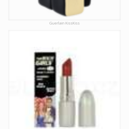
Guerlain KissKiss