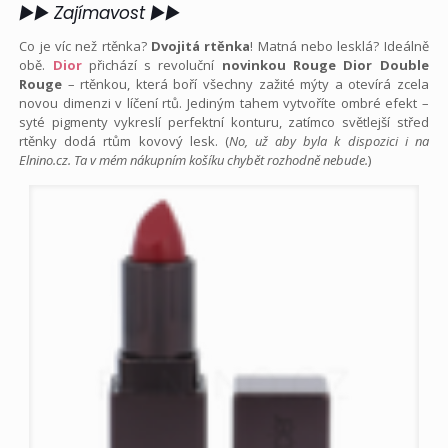
►► Zajímavost ►►
Co je víc než rtěnka?
Dvojitá rtěnka
! Matná nebo lesklá? Ideálně
obě.
Dior
přichází s revoluční
novinkou Rouge Dior Double
Rouge
– rtěnkou, která boří všechny zažité mýty a otevírá zcela
novou dimenzi v líčení rtů. Jediným tahem vytvoříte ombré efekt –
syté pigmenty vykreslí perfektní konturu, zatímco světlejší střed
rtěnky dodá rtům kovový lesk. (
No, už aby byla k dispozici i na
Elnino.cz. Ta v mém nákupním košíku chybět rozhodně nebude.
)