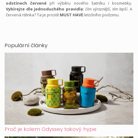
odstínech červené
při výběru nového šatníku i kosmetiky.
Vybírejte dle jednoduchého pravidla:
čím výraznější, tím lepší
. A
červená rtěnka? Ta je prostě
MUST HAVE
letošního podzimu.
Populární články
Proč je kolem Odyssey takový hype