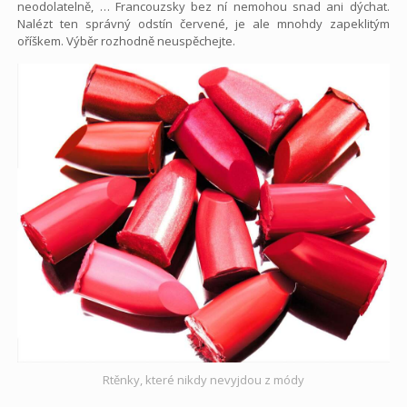
neodolatelně, … Francouzsky bez ní nemohou snad ani dýchat.
Nalézt ten správný odstín červené, je ale mnohdy zapeklitým
oříškem. Výběr rozhodně neuspěchejte.
Rtěnky, které nikdy nevyjdou z módy