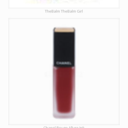
TheBalm TheBalm Girl
Chanel Rouge Allure Ink