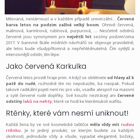
Milovaná, nestárnoucí a v každém případě univerzální…
Červená
barva letos na podzim zažívá velký boom
. Ohnivě červená,
malinová, karmínová, rubínová, purpurová, … Nesčetně odstínů
červené jsou synonymem pro
největší hit
sezóny podzim/zima
2017. V barevné škále módních návrhářů se objevuje pravidelně,
ale letos bude všudypřítomná a nepřehlédnutelná. Čím sytější a
intenzivnější odstín, tím lépe.
Jako červená Karkulka
Červená letos prostě hraje prim. A když se oblétnete
od hlavy až k
patě do rudé
, rozhodně tím nic nepokazíte, ba naopak. Pokud
takové radikální pojetí není nic pro vás, vsaďte alespoň na masivní
a sytě červené rudé doplňky. Své kouzlo neztrácejí ani
červené
odstíny
laků na nehty
, které se hodí ke kterémukoli outfitu.
Rtěnky, které vám nesmí uniknout!
Každá žena by ve své kosmetické taštičce
měla vždy mít
rudou
rtěnku
.
Je to jediný produkt, se kterým budete za každých
okolností, jednoduše vždy a všude, vypadat elegantně, božsky,