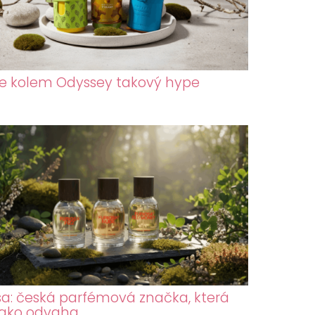
je kolem Odyssey takový hype
sa: česká parfémová značka, která
jako odvaha