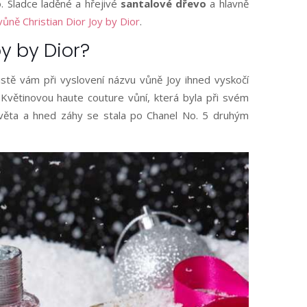
o. Sladce laděné a hřejivé
santalové dřevo
a hlavně
vůně Christian Dior Joy by Dior
.
oy by Dior?
stě vám při vyslovení názvu vůně Joy ihned vyskočí
 Květinovou haute couture vůní, která byla při svém
věta a hned záhy se stala po Chanel No. 5 druhým