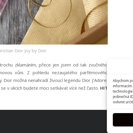
istian Dior Joy by Dior
trochu zklamáním, přece jen jsem od tak zvučného
movou vůni. Z pohledu nezaujatého parfémového
 Dior možná nenahradí živoucí legendu Dior J’Adore,
Abychom pos
informacím 
se v ulicích budete moci setkávat více než často.
HIT
technologie
jedinečná I
ovlivnit urči