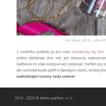
Hit Vánoc 2018 – vůně Chr
Z osobního pohledu je pro mne
novinka Joy by Dior
jména očekávala více než jen masovou mainstrea
nadšence mi však nezbývá než zatleskat. Parfém Joy by
ale rozhodně bude patřit k dámským vůním, se kterými 
nadcházející sezóny tedy známe!
2014 - 2026 © elnino parfum, s.r.o.