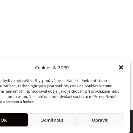
Cookies & GDPR
kytli co nejlepší služby, používáme k ukládání a/nebo přístupu k
o zařízení, technologie jako jsou soubory cookies. Souhlas s těmito
mi nám umožní zpracovávat údaje, jako je chování při procházení nebo
D na tomto webu. Nesouhlas nebo odvolání souhlasu může nepříznivě
té vlastnosti a funkce.
OK
Odmítnout
Upravit