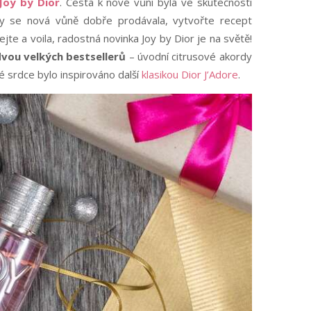
Joy by Dior
. Cesta k nové vůni byla ve skutečnosti
aby se nová vůně dobře prodávala, vytvořte recept
jte a voila, radostná novinka Joy by Dior je na světě!
vou velkých bestsellerů
– úvodní citrusové akordy
 srdce bylo inspirováno další
klasikou Dior J’Adore
.