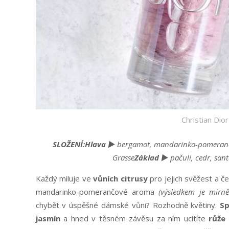
Christian Dior
SLOŽENÍ:
Hlava ►
bergamot, mandarinko-pomeran
Grasse
Základ ►
pačuli, cedr, san
Každý miluje ve
vůních citrusy
pro jejich svěžest a č
mandarinko-pomerančové aroma
(výsledkem je mírn
chybět v úspěšné dámské vůni? Rozhodně květiny.
Sp
jasmín
a hned v těsném závěsu za ním ucítíte
růže