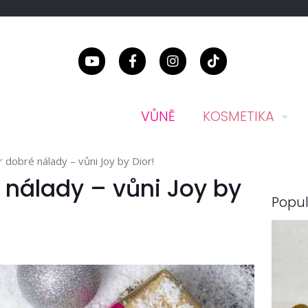
VŮNĚ
KOSMETIKA
r dobré nálady – vůni Joy by Dior!
é nálady – vůni Joy by
Popul