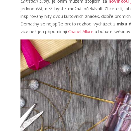
Christian Dior)
, je oním mužem stojícím za
novinkou 
jednodušší, než byste možná očekávali. Chcete-li, 
inspirovaný hity dvou kultovních značek, dobře promíche
Demachy se nejspíše proto rozhodl vycházet z
mixu d
více než jen připomínají
Chanel Allure
a bohaté květinové