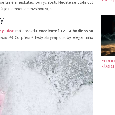
ů parfumérií neskutečnou rychlostí. Nechte se vtáhnout
ůži její jemnou a smyslnou vůni.
ny
by Dior
má opravdu
excelentní 12-14 hodinovou
kávali)
. Co přesně tedy skrývají útroby elegantního
Frenc
která