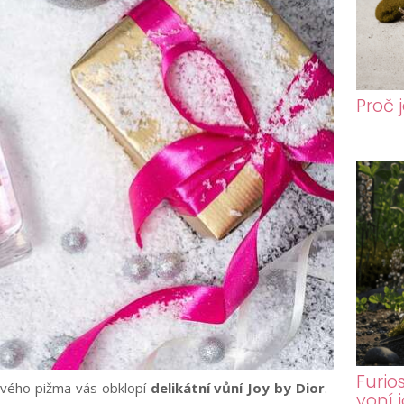
Proč 
Furio
mového pižma vás obklopí
delikátní vůní Joy by Dior
.
voní 