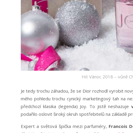
Hit Vánoc 2018 – vůně Chr
Je tedy trochu záhadou, že se Dior rozhodl vyrobit no
mého pohledu trochu cynický marketingový tah na nez
předchozí klasika (legenda) Joy. To jistě neshazuje
podařilo oslovit široký okruh spotřebitelů na základě p
Expert a světová špička mezi parfuméry,
Francois 