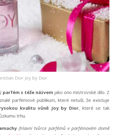
istian Dior Joy by Dior
vý
parfém s téže názvem
jako ono mistrovské dílo. Z
nalé parfémové publikum, které netuší, že existuje
vysokou kvalitu vůně Joy by Dior
, které se tak
růzkumu trhu.
Demachy
(hlavní tvůrce parfémů v parfémovém domě