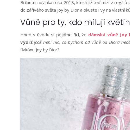
Brilantní novinka roku 2018, která již teď mizí z regál
do zářivého světa Joy by Dior a okuste i vy na vlastní k
Vůně pro ty, kdo milují květi
Hned v úvodu si pojďme říci, že
dámská vůně Joy 
výdrž
(což není nic, co bychom od vůně od Diora neoče
flakónu Joy by Dior?