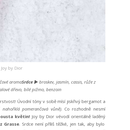
 Joy by Dior
čové aroma
Srdce ►
broskev, jasmín, cassis, růže z
talové dřevo, bílé pižmo, benzoin
erstvost! Úvodní tóny v sobě mísí jiskřivý bergamot a
ě nahořklá pomerančová vůně)
. Co rozhodně nesmí
ousta květin!
Joy by Dior vévodí orientálně laděný
 z Grasse
. Srdce není příliš těžké, jen tak, aby bylo