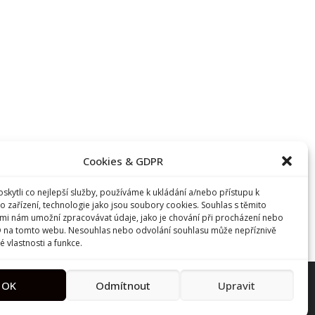
Cookies & GDPR
kytli co nejlepší služby, používáme k ukládání a/nebo přístupu k
o zařízení, technologie jako jsou soubory cookies. Souhlas s těmito
mi nám umožní zpracovávat údaje, jako je chování při procházení nebo
D na tomto webu. Nesouhlas nebo odvolání souhlasu může nepříznivě
té vlastnosti a funkce.
OK
Odmítnout
Upravit