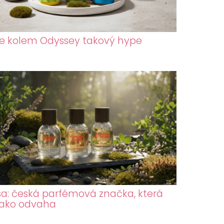
je kolem Odyssey takový hype
sa: česká parfémová značka, která
jako odvaha