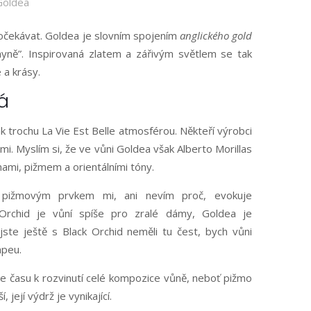
Goldea
čekávat. Goldea je slovním spojením
anglického gold
hyně”. Inspirovaná zlatem a zářivým světlem se tak
 a krásy.
á
k trochu La Vie Est Belle atmosférou. Někteří výrobci
i. Myslím si, že ve vůni Goldea však Alberto Morillas
ami, pižmem a orientálními tóny.
pižmovým prvkem mi, ani nevím proč, evokuje
rchid je vůní spíše pro zralé dámy, Goldea je
 jste ještě s Black Orchid neměli tu čest, bych vůni
mpeu.
ce času k rozvinutí celé kompozice vůně, neboť pižmo
, její výdrž je vynikající.