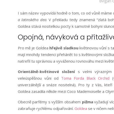
Bvlgari 
I sám název vypovídá hodně o tom, co od vůně máme o
a latinského dea
. V překladu tedy znamená “zlatá bo
Goldea stává nositelkou pocty k samotné bohyni slunce
Opojná, návyková a přitažliv
Pro mě je Goldea
hřejivě sladkou
květinovou vůní s ta
mají mnohdy tendenci přehánět to s květinovými složkam
natrefil tu správnou a vyváženou rovnováhu mezi květin
Orientálně-květinové složení
s velmi výrazným 
veleúspěšnou vůni od
Toma Forda Black Orchid
(O
univerzálnější a snáze nositelná). Pro ty z Vás, kteří
Goldea zasadila někde mezi Coco Mademoiselle a Oly
Obecně parfémy s vyšším obsahem
pižma
vyžadují ví
zabraňuje rychlému odpařování.
Goldea
se v ničem neliší