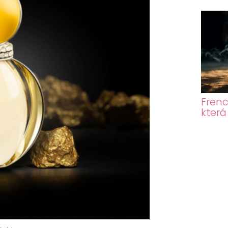
Frenc
která