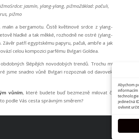
pižmo
Srdce: jasmín, ylang-ylang, pižmo
Základ: pačuli,
rus, pižmo
malin a bergamotu. Čistě květinové srdce z ylang-
etově hladké a tak měkké, rozhodně ne ostré (ylang-
. Závěr patří egyptskému papyru, pačuli, ambře a jak
provází celou kompozici parfému Bvlgari Goldea.
v obdobných šlépějích novodobých trendů. Trochu mi
které jsme snadno vůně Bvlgari rozpoznali od davovek
Abychom pos
informacím 
vým vůním
, které budete buď bezmezně milovat či
technologie
Je to podle Vás cesta správným směrem?
jedinečná I
ovlivnit urči