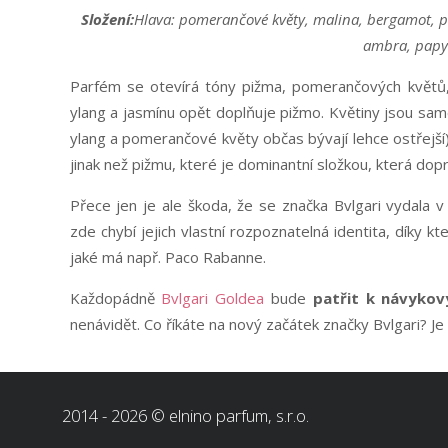
Složení:
Hlava: pomerančové květy, malina, bergamot, 
ambra, papy
Parfém se otevírá tóny pižma, pomerančových květů, 
ylang a jasmínu opět doplňuje pižmo. Květiny jsou sam
ylang a pomerančové květy občas bývají lehce ostřejší)
jinak než pižmu, které je dominantní složkou, která do
Přece jen je ale škoda, že se značka Bvlgari vydala 
zde chybí jejich vlastní rozpoznatelná identita, díky 
jaké má např. Paco Rabanne.
Každopádně
Bvlgari Goldea
bude
patřit k návyko
nenávidět. Co říkáte na nový začátek značky Bvlgari? 
2014 - 2026 © elnino parfum, s.r.o.