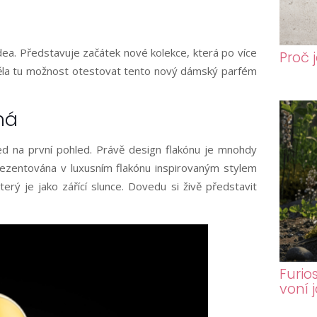
ldea. Představuje začátek nové kolekce, která po více
Proč 
ěla tu možnost otestovat tento nový dámský parfém
ná
d na první pohled. Právě design flakónu je mnohdy
rezentována v luxusním flakónu inspirovaným stylem
terý je jako zářící slunce. Dovedu si živě představit
Furio
voní 