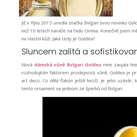
Již v říjnu 2015 uvedla značka Bvlgari svou novinku Go
než 10 letech naváže na řadu Omnia. Konečně jsem m
na vlastní kůži. Jaká tedy je Goldea?
Sluncem zalitá a sofistikova
Nová
dámská vůně Bvlgari Goldea
mne zaujala hne
rozhodujícím faktorem prodejnosti vůně. Goldea je p
art deco. Co dělá flakón ještě hezčí, je jeho uzávěr, k
tento ornament na jednom ze šperků od Bvlgari.