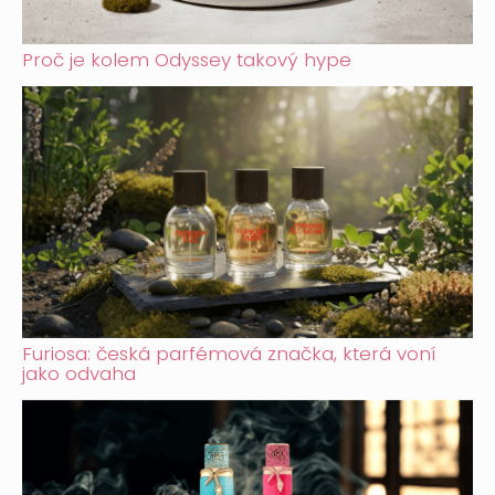
Proč je kolem Odyssey takový hype
Furiosa: česká parfémová značka, která voní
jako odvaha