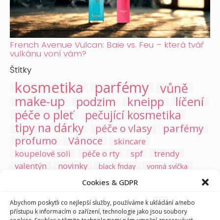
French Avenue Vulcan: Baie vs. Feu – která tvář
vulkánu voní vám?
Štítky
kosmetika
parfémy
vůně
make-up
podzim
kneipp
líčení
péče o pleť
pečující kosmetika
tipy na dárky
péče o vlasy
parfémy
profumo
Vánoce
skincare
koupelové soli
péče o rty
spf
trendy
valentýn
novinky
black friday
vonná svíčka
výprodej
kosmetika pro děti
UV ochrana
Cookies & GDPR
matka a dítě
vonné svíčky
jarní vůně
Abychom poskytli co nejlepší služby, používáme k ukládání a/nebo
samoopalovací přípravky
péče o matku a dítě
přístupu k informacím o zařízení, technologie jako jsou soubory
sprchová kosmetika
holení a depilace