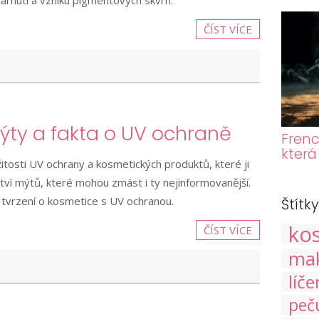
árnutí a vzniku pigmentových skvrn.
ČÍST VÍCE
ýty a fakta o UV ochraně
Frenc
která
tosti UV ochrany a kosmetických produktů, které ji
ví mýtů, které mohou zmást i ty nejinformovanější.
 tvrzení o kosmetice s UV ochranou.
Štítky
ko
ČÍST VÍCE
ma
líče
peč