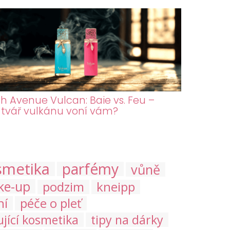
h Avenue Vulcan: Baie vs. Feu –
 tvář vulkánu voní vám?
smetika
parfémy
vůně
ke-up
podzim
kneipp
ní
péče o pleť
ující kosmetika
tipy na dárky