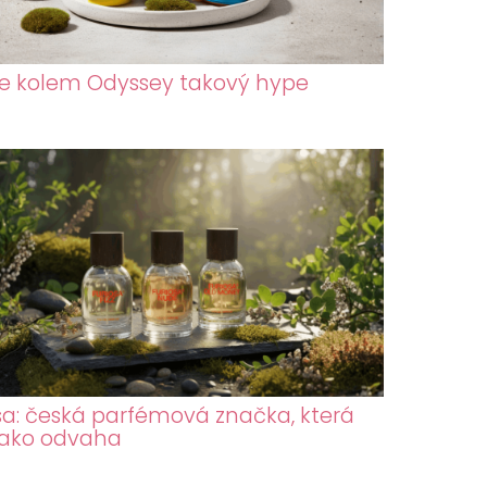
je kolem Odyssey takový hype
sa: česká parfémová značka, která
jako odvaha