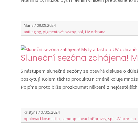
vitamínu D, můžou být i hlavním viníkem předčasného st
Mária / 09.08.2024
anti-aging
,
pigmentové skvrny
,
spf
,
UV ochrana
Sluneční sezóna zahájena! M
S nástupem slunečné sezóny se otevírá diskuse o důleži
poskytují. Kolem těchto produktů nicméně koluje množst
Pojďme proto blíže prozkoumat některé z nejčastějších
Kristyna / 07.05.2024
opalovací kosmetika
,
samoopalovací přípravky
,
spf
,
UV ochrana