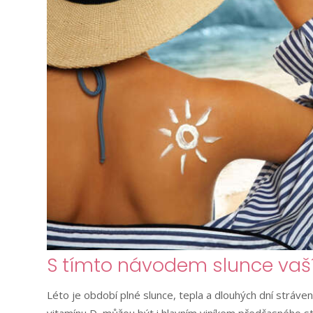
S tímto návodem slunce vaší
Léto je období plné slunce, tepla a dlouhých dní stráven