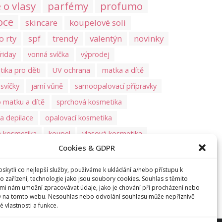
 o vlasy
parfémy
profumo
oce
skincare
koupelové soli
o rty
spf
trendy
valentýn
novinky
friday
vonná svíčka
výprodej
ika pro děti
UV ochrana
matka a dítě
svíčky
jarní vůně
samoopalovací přípravky
 matku a dítě
sprchová kosmetika
 a depilace
opalovací kosmetika
á kosmetika
koupel
vlasová kosmetika
Cookies & GDPR
wellness
tělová kosmetika
virální hity
vé vrstvení
vlasy
suché šampony
korejská kosmetika
kytli co nejlepší služby, používáme k ukládání a/nebo přístupu k
o zařízení, technologie jako jsou soubory cookies. Souhlas s těmito
mi nám umožní zpracovávat údaje, jako je chování při procházení nebo
D na tomto webu. Nesouhlas nebo odvolání souhlasu může nepříznivě
té vlastnosti a funkce.