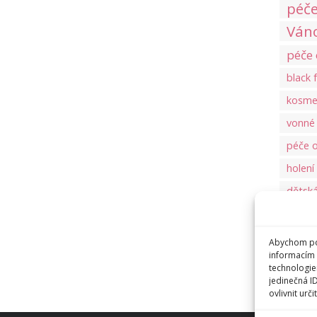
péče
Ván
péče 
black 
kosmet
vonné 
péče o
holení
dětsk
trucco
Parfémo
Abychom pos
informacím 
technologie
jedinečná I
ovlivnit urči